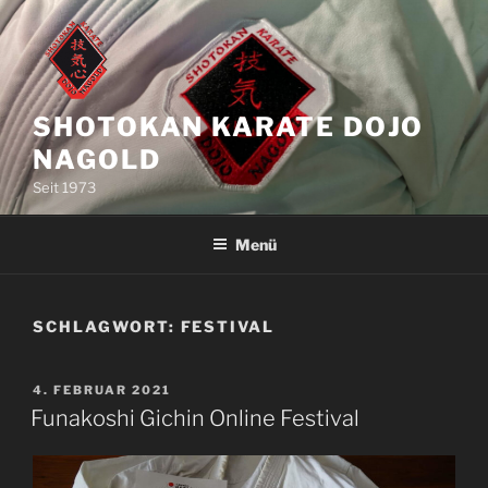
Zum
Inhalt
springen
SHOTOKAN KARATE DOJO
NAGOLD
Seit 1973
Menü
SCHLAGWORT:
FESTIVAL
VERÖFFENTLICHT
4. FEBRUAR 2021
AM
Funakoshi Gichin Online Festival