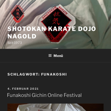
Zum
Inhalt
springen
SHOTOKAN KARATE DOJO
NAGOLD
Seit 1973
Menü
SCHLAGWORT:
FUNAKOSHI
VERÖFFENTLICHT
4. FEBRUAR 2021
AM
Funakoshi Gichin Online Festival