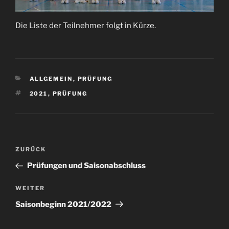
Die Liste der Teilnehmer folgt in Kürze.
KATEGORIEN
ALLGEMEIN
,
PRÜFUNG
SCHLAGWÖRTER
2021
,
PRÜFUNG
Beitragsnavigation
Vorheriger
ZURÜCK
Beitrag
Prüfungen und Saisonabschluss
Nächster
WEITER
Beitrag
Saisonbeginn 2021/2022