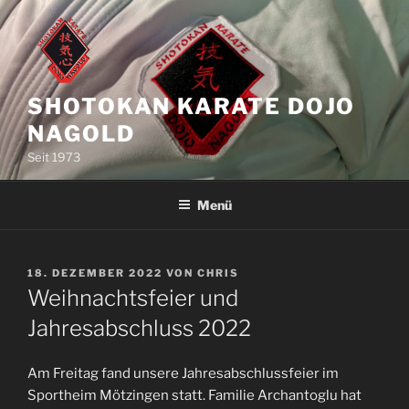
Zum
Inhalt
springen
SHOTOKAN KARATE DOJO
NAGOLD
Seit 1973
Menü
VERÖFFENTLICHT
18. DEZEMBER 2022
VON
CHRIS
AM
Weihnachtsfeier und
Jahresabschluss 2022
Am Freitag fand unsere Jahresabschlussfeier im
Sportheim Mötzingen statt. Familie Archantoglu hat