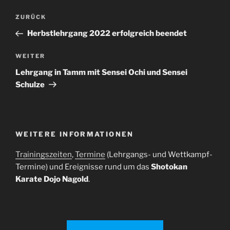
Beitragsnavigation
Vorheriger
ZURÜCK
Beitrag
Herbstlehrgang 2022 erfolgreich beendet
Nächster
WEITER
Beitrag
Lehrgang in Tamm mit Sensei Ochi und Sensei
Schulze
WEITERE INFORMATIONEN
Trainingszeiten
,
Termine
(Lehrgangs- und Wettkampf-
Termine) und Ereignisse rund um das
Shotokan
Karate Dojo Nagold
.