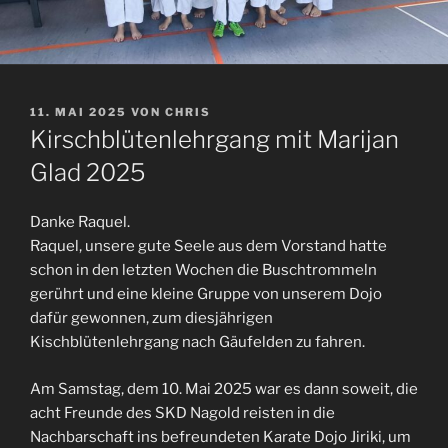
VERÖFFENTLICHT
11. MAI 2025
VON
CHRIS
AM
Kirschblütenlehrgang mit Marijan
Glad 2025
Danke Raquel.
Raquel, unsere gute Seele aus dem Vorstand hatte
schon in den letzten Wochen die Buschtrommeln
gerührt und eine kleine Gruppe von unserem Dojo
dafür gewonnen, zum diesjährigen
Kischblütenlehrgang nach Gäufelden zu fahren.
Am Samstag, dem 10. Mai 2025 war es dann soweit, die
acht Freunde des SKD Nagold reisten in die
Nachbarschaft ins befreundeten Karate Dojo Jiriki, um