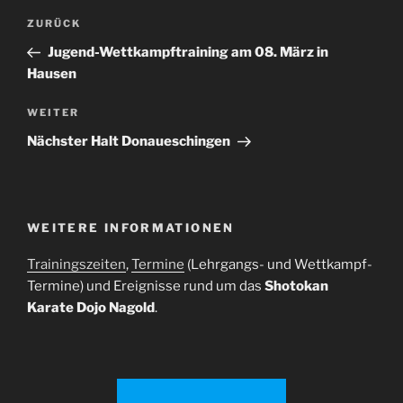
Beitragsnavigation
Vorheriger
ZURÜCK
Beitrag
Jugend-Wettkampftraining am 08. März in
Hausen
Nächster
WEITER
Beitrag
Nächster Halt Donaueschingen
WEITERE INFORMATIONEN
Trainingszeiten
,
Termine
(Lehrgangs- und Wettkampf-
Termine) und Ereignisse rund um das
Shotokan
Karate Dojo Nagold
.