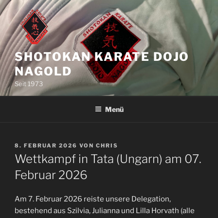
Zum
Inhalt
springen
SHOTOKAN KARATE DOJO
NAGOLD
Seit 1973
Menü
VERÖFFENTLICHT
8. FEBRUAR 2026
VON
CHRIS
AM
Wettkampf in Tata (Ungarn) am 07.
Februar 2026
Am 7. Februar 2026 reiste unsere Delegation,
bestehend aus Szilvia, Julianna und Lilla Horvath (alle